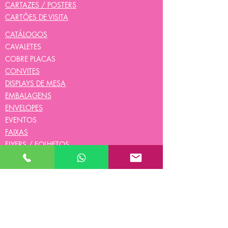
CARTAZES / POSTERS
CARTÕES DE VISITA
CATÁLOGOS
CAVALETES
COBRE PLACAS
CONVITES
DISPLAYS DE MESA
EMBALAGENS
ENVELOPES
EVENTOS
FAIXAS
FLYERS / FOLHETOS
FOLDERS
PAPEL BANDEJA
IMÃS DE GELADEIRA
JOGOS AMERICANOS
LONA BACK LIGHT
LONAS BO