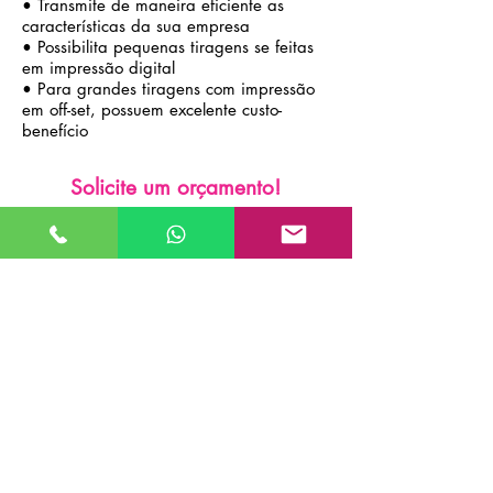
• Transmite de maneira eficiente as
características da sua empresa
• Possibilita pequenas tiragens se feitas
em impressão digital
• Para grandes tiragens com impressão
em off-set, possuem excelente custo-
benefício
Solicite um orçamento!
E-mail:
orcamento2@bestgraph.com.br
Whatsapp: (11) 9 8510-8815