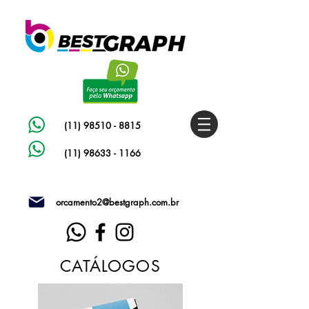
(11) 98510 - 8815
(11) 98633 - 1166
orcamento2@bestgraph.com.br
CATÁLOGOS