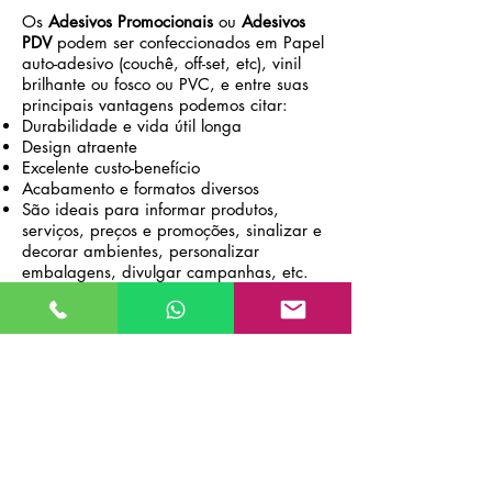
Os
Adesivos Promocionais
ou
Adesivos
PDV
podem ser confeccionados em Papel
auto-adesivo (couchê, off-set, etc), vinil
brilhante ou fosco ou PVC, e entre suas
principais vantagens podemos citar
:
Durabilidade e vida útil longa
Design atraente
Excelente custo-benefício
Acabamento e formatos diversos
São ideais para informar produtos,
serviços, preços e promoções, sinalizar e
decorar ambientes, personalizar
embalagens, divulgar campanhas, etc.
Pode ser impresso em off-set, indicado
para quantidades maiores e
Impressão digital para quantidades
menores.
Podem ser retangulares, redondos, ovais
ou com corte de acordo com o projeto de
cada ação de marketing
A BEST GRAPH,
fornece todas as
variações de
Adesivos Promocionais
ou
Adesivos PDV,
clique abaixo na que