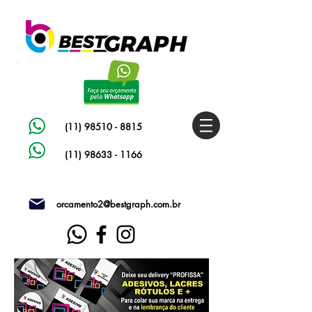
(11) 98510 - 8815
(11) 98633 - 1166
orcamento2@bestgraph.com.br