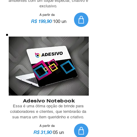
ambientes com um toque especial, criativo e
exclusivo.
A partir de
R$ 199,90
/
100 un
Adesivo Notebook
Essa é uma ótima opção de brinde para
colaboradores e clientes, que lembrarão da
sua marca um item queridinho e criativo.
A partir de
R$ 31,90
/
05 un